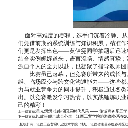
面对高难度的赛程，选手们沉着冷静、从
们凭借前期的系统训练与知识积累，精准作
们更是发挥出色——黄伊雯同学抽题后迅速
结合实例娓娓道来，语言流畅、情感真挚；
源自个人的全力以赴，也凝聚了指导教师团
比赛虽已落幕，但竞赛所带来的成长与启
维、临场应变与跨文化沟通能力——这些都
力与就业竞争力的同步提升，积极通过各类
出。以竞赛激发学习热情，以实战锤炼职业
己的精彩！
星光熠熠 技能报国展时代风采 —— 旅游商务系五学子
上一篇文章:
以故事叩击成长心扉丨江西工贸学院旅游商务系在2
下一篇文章:
版权所有：江西工业贸易职业技术学院 | 地址：江西省南昌市红谷滩区红角洲嘉言路699