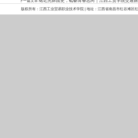
铭记光辉团史，砥砺青春志向｜江西工贸学院交通旅
下一篇文章:
版权所有：江西工业贸易职业技术学院 | 地址：江西省南昌市红谷滩区红角洲嘉言路699