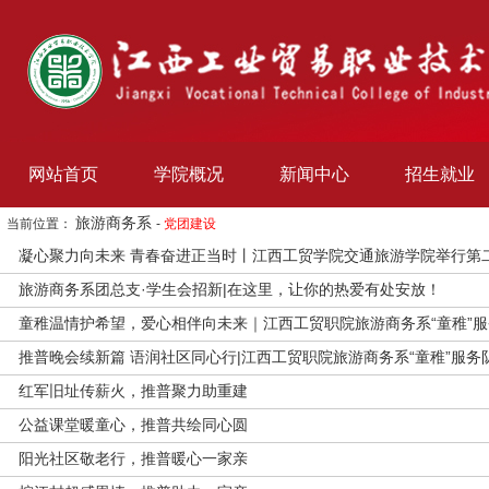
网站首页
学院概况
新闻中心
招生就业
旅游商务系
当前位置：
-
党团建设
凝心聚力向未来 青春奋进正当时丨江西工贸学院交通旅游学院举行第
旅游商务系团总支·学生会招新|在这里，让你的热爱有处安放！
童稚温情护希望，爱心相伴向未来｜江西工贸职院旅游商务系“童稚”
推普晚会续新篇 语润社区同心行|江西工贸职院旅游商务系“童稚”服
​红军旧址传薪火，推普聚力助重建
公益课堂暖童心，推普共绘同心圆
阳光社区敬老行，推普暖心一家亲