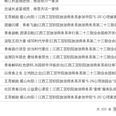
榕江村超感恩情，推普助力一家亲
忠诚长桌宴感恩，推普共话一家情
五育赋能 暖心向阳丨江西工贸职院旅游商务系参加学院“5·25”心理
团徽闪耀，青春飞扬|江西工贸职院旅游商务系旅游商务系第二十三期
青春扬帆 团课启航|江西工贸旅游商务系举行第二十三期业余团校开班
汲取五四力量 续写时代华章∣江西工贸职院旅游商务系第二十三期业
青春践行讲堂 担当时代重任｜江西工贸职院旅游商务系第二十三期业
追溯百年团史 赓续青春荣光｜江西工贸职院旅游商务系第二十三期业
青春解码红色密码 兴国研学淬炼担当|江西工贸职院旅游商务系前往将
以青春之名 立鸿鹄之志|江西工贸学院旅游商务系第二十三期业余团校
五育赋能 暖心向阳丨江西工贸职院旅游商务系开展“5·25心理游园会”
社区青春活动 公益爱心课堂丨江西工贸职院旅游商务系“童稚”服务队
五育赋能 暖心向阳丨江西工贸职院旅游商务系参加学院“5·25”心理素
共
222
条